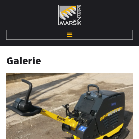
Úvod
Galerie
O nás
Kdo jsme
Pronájem techniky
Zemní stroje
Hutnící technika
Drobná mechanizace