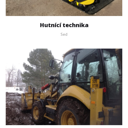
Materiál
Provádíme
Galerie
Hutnící
technika
Sed
Ceník
Spolupráce
Kontakt