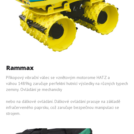
Materiál
Provádíme
Galerie
Ceník
Spolupráce
Rammax
Kontakt
Příkopový vibrační válec se vznětovým motorome HATZ a
váhou 1489kg zaručuje perfektní hutnící výsledky na různých typech
zeminy. Ovládání je mechanicky
nebo na dálkové ovládání. Dálkové ovládání pracuje na základě
infračerveného paprsku, což zaručuje bezpečnou manipulaci se
strojem.