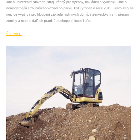
Jde o univerzální stavební stroj určený pro výkopy, nakládku a vykládku. Jde o
nemodernější stroj našeho vozového parku. Byl vyroben v roce 2015. Tento stroj se
nejvíce využívá pro hloubení základů rodinných domů, inženýrských sítí, přesun
zeminy a mnoho dalších prací. Je schopen hloubit i přes
Číst více