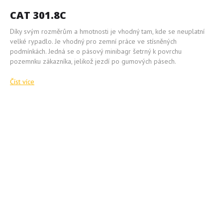
CAT 301.8C
Díky svým rozměrům a hmotnosti je vhodný tam, kde se neuplatní
velké rypadlo. Je vhodný pro zemní práce ve stísněných
podmínkách. Jedná se o pásový minibagr šetrný k povrchu
pozemnku zákazníka, jelikož jezdí po gumových pásech.
Číst více