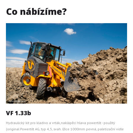
Co
nábízíme?
VF 1.33b
Hydraulický kit pro kladivo a vrták,naklápěcí hlava powertilt - použitý
(original Powertilt AG, typ 4,5, svah. lžíce 1000mm pevná, paletizační vidle