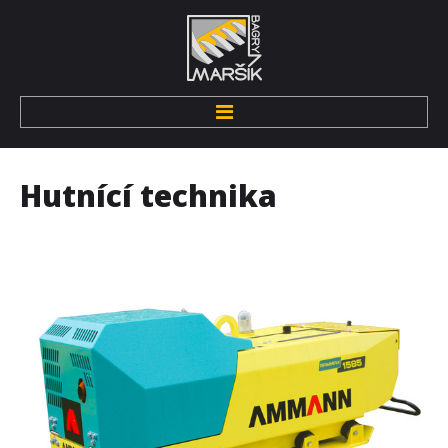
Úvod
Hutnící
technika
O nás
Kdo jsme
Pronájem techniky
Zemní stroje
Hutnící technika
Drobná mechanizace