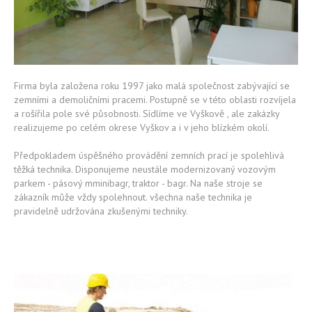
Materiál
Provádíme
Galerie
Firma byla založena roku 1997 jako malá společnost zabývající se
Ceník
zemními a demoličními pracemi. Postupně se v této oblasti rozvíjela
a rošířila pole své působnosti. Sídlíme ve Vyškově , ale zakázky
realizujeme po celém okrese Vyškov a i v jeho blízkém okolí.
Spolupráce
Předpokladem úspěšného provádění zemních prací je spolehlivá
Kontakt
těžká technika. Disponujeme neustále modernizovaný vozovým
parkem - pásový mminibagr, traktor - bagr. Na naše stroje se
zákazník může vždy spolehnout. všechna naše technika je
pravidelně udržována zkušenými techniky.