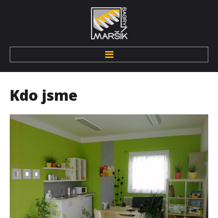
Úvod
Kdo
jsme
O nás
Kdo jsme
Pronájem techniky
Zemní stroje
Hutnící technika
Drobná mechanizace