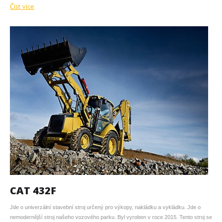
Číst více
CAT 432F
Jde o univerzální stavební stroj určený pro výkopy, nakládku a vykládku. Jde o
nemodernější stroj našeho vozového parku. Byl vyroben v roce 2015. Tento stroj se