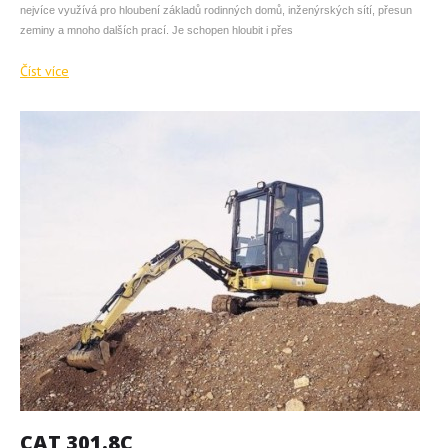
nejvíce využívá pro hloubení základů rodinných domů, inženýrských sítí, přesun
zeminy a mnoho dalších prací. Je schopen hloubit i přes
Číst více
CAT 301.8C