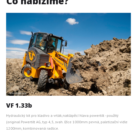
Co
nábízíme?
VF 1.33b
Hydraulický kit pro kladivo a vrták,naklápěcí hlava powertilt - použitý
(original Powertilt AG, typ 4,5, svah. lžíce 1000mm pevná, paletizační vidle
1200mm, kombinovaná radlice.